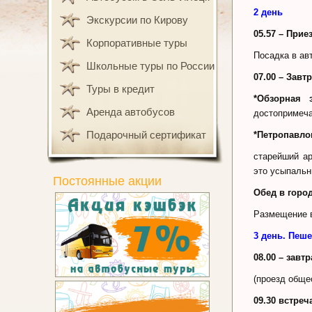
2 день
Экскурсии по Кирову
05.57 – Прие
Корпоративные туры
Посадка в ав
Школьные туры по России
07.00 – Завт
Туры в кредит
*Обзорная
Аренда автобусов
достопримеч
Подарочный сертификат
*Петропавло
старейший ар
это усыпальн
Постоянные акции
Обед в город
Размещение в
3 день. Пеш
08.00 – завт
(проезд обще
09.30 встреч