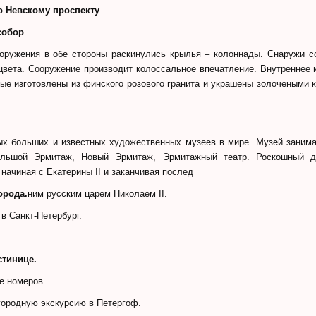
по Невскому проспекту
собор
ооружения в обе стороны раскинулись крылья – колоннады. Снаружи с
цвета. Сооружение производит колоссальное впечатление. Внутреннее 
рые изготовлены из финского розового гранита и украшены золочеными
х больших и известных художественных музеев в мире. Музей занима
льшой Эрмитаж, Новый Эрмитаж, Эрмитажный театр. Роскошный дв
 начиная с Екатерины II и заканчивая послед
орода.
ним русским царем Николаем II.
в Санкт-Петербург.
стинице.
е номеров.
городную экскурсию в Петергоф.