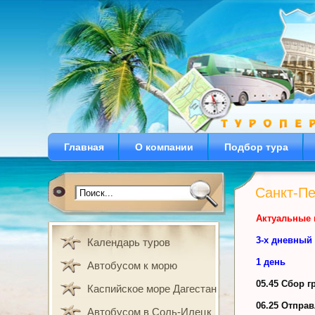
Главная
О компании
Подбор тура
Санкт-Пе
Актуальные 
3-х дневный 
Календарь туров
1 день
Автобусом к морю
05.45 Сбор г
Каспийское море Дагестан
06.25 Отправ
Автобусом в Соль-Илецк