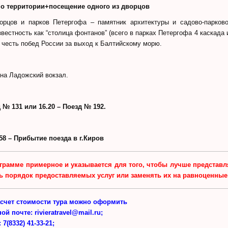
по территории+посещение одного из дворцов
орцов и парков Петергофа – памятник архитектуры и садово-парковог
вестность как “столица фонтанов” (всего в парках Петергофа 4 каскад
 честь побед России за выход к Балтийскому морю.
.
на Ладожский вокзал.
д № 131 или 16.20 – Поезд № 192.
.58 – Прибытие поезда в г.Киров
грамме примерное и указывается для того, чтобы лучше представля
ь порядок предоставляемых услуг или заменять их на равноценны
асчет стоимости тура можно оформить
ной почте:
rivieratravel@mail.ru;
:
7(8332) 41-33-21;