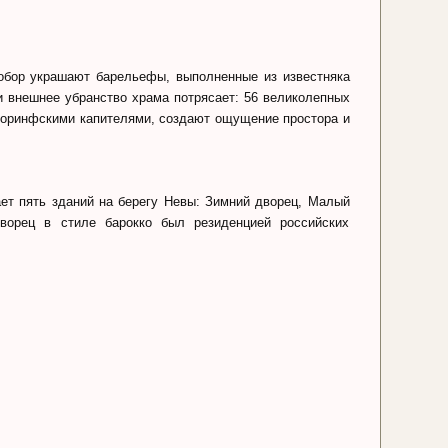
обор украшают барельефы, выполненные из известняка
и внешнее убранство храма потрясает: 56 великолепных
 коринфскими капителями, создают ощущение простора и
ет пять зданий на берегу Невы: Зимний дворец, Малый
орец в стиле барокко был резиденцией российских