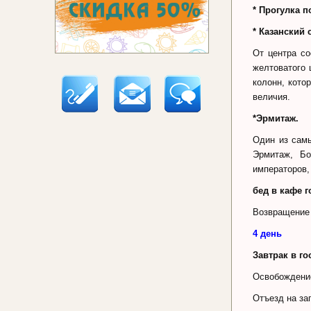
* Прогулка 
* Казанский 
От центра с
желтоватого 
колонн, кото
величия.
*Эрмитаж.
Один из самы
Эрмитаж, Бо
императоров,
бед в кафе г
Возвращение 
4 день
Завтрак в го
Освобождени
Отъезд на за