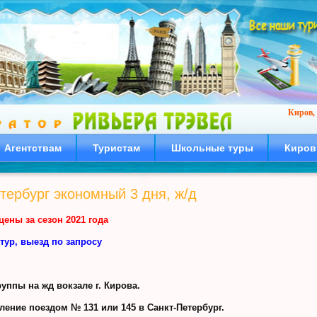
Киров, 
Агентствам
Туристам
Школьные туры
Киров
тербург экономный 3 дня, ж/д
цены за сезон 2021 года
тур, выезд по запросу
руппы на жд вокзале г. Кирова.
ление поездом № 131 или 145 в Санкт-Петербург.