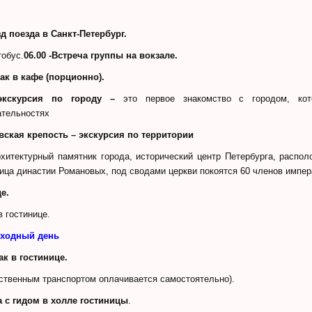
зд поезда в Санкт-Петербург.
тобус.
06.00 -Встреча группы на вокзале.
рак в кафе (порционно).
 экскурсия по городу –
это первое знакомство с городом, ко
ательностях
вская крепость – экскурсия по территории
хитектурный памятник города, исторический центр Петербурга, распо
ица династии Романовых, под сводами церкви покоятся 60 членов импер
е.
 гостинице.
еходный день
рак в гостинице.
ственным транспортом оплачивается самостоятельно).
а с гидом в холле гостиницы
.