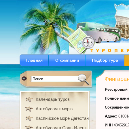
Главная
О компании
Подбор тура
Фингара
Реестровый 
Полное наим
Календарь туров
Сокращенно
Автобусом к морю
Адрес:
610014
Каспийское море Дагестан
ИНН
4345291
Автобусом в Соль-Илецк