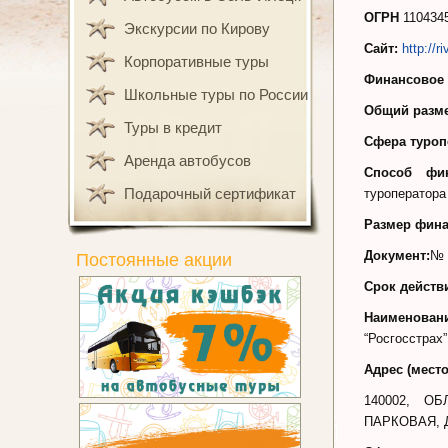
ОГРН
110434
Экскурсии по Кирову
Сайт:
http://ri
Корпоративные туры
Финансовое 
Школьные туры по России
Общий разме
Туры в кредит
Сфера туроп
Аренда автобусов
Способ фин
Подарочный сертификат
туроператора
Размер фина
Документ:
№ 
Постоянные акции
Срок действ
Наименован
“Росгосстрах”
Адрес (мест
140002, О
ПАРКОВАЯ, 