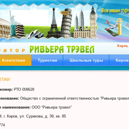
Киров, 
Агентствам
Туристам
Школьные туры
Киров
нтии
номер:
РТО 009628
енование:
Общество с ограниченной ответственностью “Ривьера трэвел
е наименование:
ООО “Ривьера трэвел”
, г. Киров, ул. Сурикова, д. 39, кв. 85
774