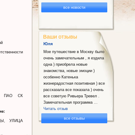
все новости
Ваши отзывы
ой
Юля
Мое путешествие в Москву было
ственности
очень замечательным , я ездила
одна ) приобрела новые
знакомства, новые эмоции )
особенно Катенька
жизнерадостная позитивная ) все
рассказала все показала ) очень
ПАО СК
все советую Ривьера Тревел .
Замечательная программа …
Читать отзыв
ие:
все отзывы
ЦЫ, УЛИЦА