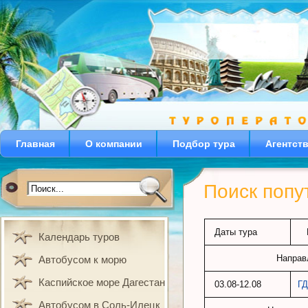
Главная
О компании
Подбор тура
Агентст
Поиск попу
Даты тура
Календарь туров
Направ
Автобусом к морю
Каспийское море Дагестан
03.08-12.08
Г
Автобусом в Соль-Илецк