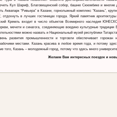
ечеть Кул Шариф, Благовещенский собор, башню Сююмбике и многие д
ить Аквапарк “Ривьера” в Казани, горнолыжный комплекс “Казань”, круп
”, отдохнуть в лучших гостиницах города. Яркий памятник архитектур
нский Кремль входит в число объектов Всемирного наследия ЮНЕСКО
еркви, мечети и синагога, соединяющие воедино культурные традиции 
тельностями можно назвать и Национальный музей республики Татарста
вень развития промышленности и торговли обеспечивает горожан 
абочими местами. Казань красива в любое время года, и потому здес
ме того, Казань – молодежный город, потому что здесь много университ
Желаем Вам интересных поездок и нов