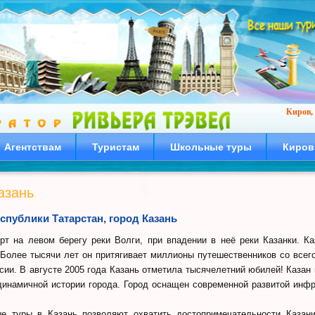
Киров, 
Агентствам
Туристам
Школьные туры
Киров
азань
спублики Татарстан, город Казань
рт на левом берегу реки Волги, при впадении в неё реки Казанки. 
олее тысячи лет он притягивает миллионы путешественников со всего
сии. В августе 2005 года Казань отметила тысячелетний юбилей! Казан п
инамичной истории города. Город оснащен современной развитой инфр
ые туры в Казань позволяют охватить достопримечательности Казан