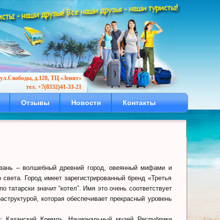
ул.Свободы, д.128, ТЦ «Зенит»
тел. +7(8332)41-33-21
Отзывы
Новости
Контакты
Казань – волшебный древний город, овеянный мифами и
 света. Город имеет зарегистрированный бренд «Третья
о татарски значит “котел”. Имя это очень соответствует
аструктурой, которая обеспечивает прекрасный уровень
и: Казанский Кремль, Национальный музей Республики