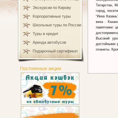
Татарстан, М
Экскурсии по Кирову
город, посет
Корпоративные туры
“Икеа Казань
века . Каза
Школьные туры по России
памятники: ц
достопримеча
Туры в кредит
Высокий уро
Аренда автобусов
достойными р
планеты. Кро
Подарочный сертификат
Постоянные акции