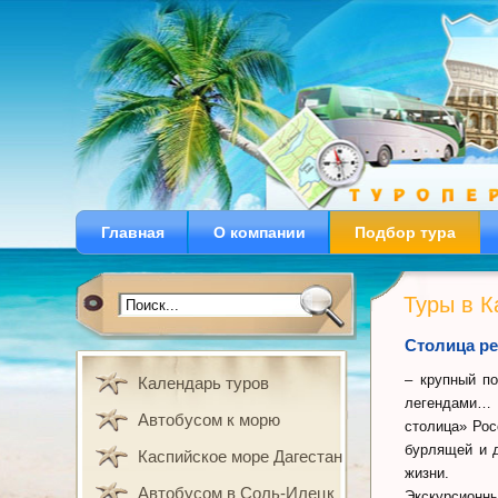
Главная
О компании
Подбор тура
Туры в К
Столица ре
– крупный по
Календарь туров
легендами… Б
Автобусом к морю
столица» Рос
бурлящей и д
Каспийское море Дагестан
жизни.
Автобусом в Соль-Илецк
Экскурсионн