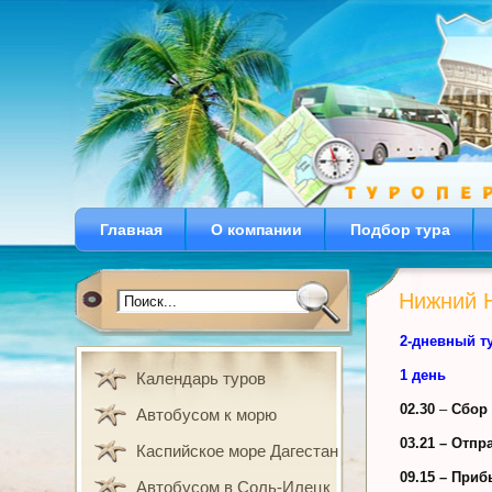
Главная
О компании
Подбор тура
Нижний 
2-дневный т
1 день
Календарь туров
02.30
–
Сбор 
Автобусом к морю
03.21 – Отп
Каспийское море Дагестан
09.15 –
Прибы
Автобусом в Соль-Илецк