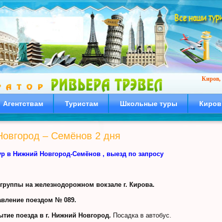
Киров, 
Агентствам
Туристам
Школьные туры
Киров
Новгород – Семёнов 2 дня
ур в Нижний Новгород-Семёнов , выезд по запросу
группы на железнодорожном вокзале г. Кирова.
равление поездом № 089.
тие поезда в г. Нижний Новгород.
Посадка в автобус.