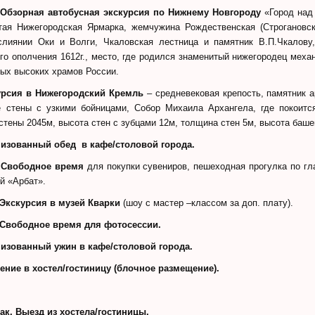
–
Обзорная автобусная экскурсия по Нижнему Новгороду
«Город над
итая Нижегородская Ярмарка, жемчужина Рождественская (Строгановск
слиянии Оки и Волги, Чкаловская лестница и памятник В.П.Чкалову
го ополчения 1612г., место, где родился знаменитый нижегородец меха
мых высоких храмов России.
урсия в Нижегородский Кремль
– средневековая крепость, памятник а
е стены с узкими бойницами, Собор Михаила Архангела, где покоит
стены 2045м, высота стен с зубцами 12м, толщина стен 5м, высота баше
изованный обед в кафе/столовой города.
–
Свободное время
для покупки сувениров, пешеходная прогулка по г
й «Арбат».
Экскурсия в музей Кварки
(шоу с мастер –классом за доп. плату).
– Свободное время для фотосессии.
анизованный ужин
в кафе/столовой города.
ление в хостел/гостиницу (блочное размещение).
рак.
Выезд из хостела/гостиницы.