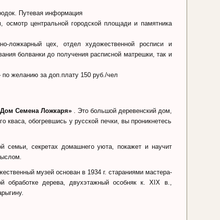
родок. Путевая информация
м, осмотр центральной городской площади и памятника
о-ложкарный цех, отдел художественной росписи и
вания болванки до получения расписной матрешки, так и
по желанию за доп.плату 150 руб./чел
«Дом Семена Ложкаря»
. Это большой деревенский дом,
го кваса, обогревшись у русской печки, вы проникнетесь
ой семьи, секретах домашнего уюта, покажет и научит
мыслом.
ественный музей основан в 1934 г. стараниями мастера-
й обработке дерева, двухэтажный особняк к. XIX в.,
арыгину.