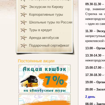
09.30
-
11.30
Экскурсии по Кирову
гор, знамен
Стрелка на 
Корпоративные туры
нижегородско
Школьные туры по России
– один из са
Туры в кредит
11.30
–
Экск
непреступны
Аренда автобусов
кремлевской 
Подарочный сертификат
13.00
–
Орган
13.30-14.30
Постоянные акции
нижегородски
15.00-17.00
–
17.30-18.30 
19.00 – Орг
20.00 – Засе
2 день
08.00 – Завт