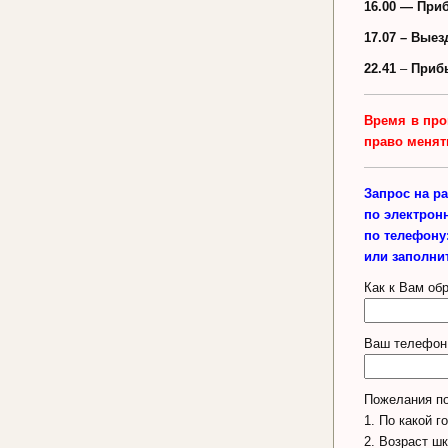
16.00
—
Приб
17.07 – Выез
22.41
–
Прибы
Время в про
право менят
Запрос на р
по электрон
по телефону
или заполни
Как к Вам об
Ваш телефон 
Пожелания по
1. По какой г
2. Возраст ш