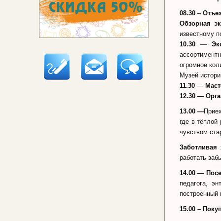
08.30
–
Отъе
Обзорная эк
известному п
10.30
—
Эк
ассортиментн
огромное кол
Музей истори
11.30
—
Маст
12.30
— Орга
13.00 —
Приех
где в тёплой
чувством ста
Заботливая 
работать заб
14.00
—
Посе
педагога, э
построенный 
15.00 – Поку