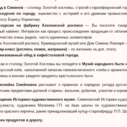
зд в Семенов
– столицу Золотой хохломы, строгий старообрядческий го
скурсия по городу
, знакомство с историей и его древним промысло
оэту Борису Корнилову.
скурсия на фабрику Хохломской росписи
— Вы посетите токарн
ый кабинет. Интересен как процесс происхождения продукции от обтачи
ичество очень редких, часто единичных экземпляров
и Хохломской росписи, Краеведческий музей или Дом Семена Ложкаря – 
ер-класс (роспись ложки, матрешки)
– по желанию за доп. плату.
низованный обед
в кафе/столовой города.
ав в столицу Золотой Хохломы вы попадёте в
Музей народного быта 
 русской избе, наполненной запахом свежеиспеченного хлеба и ароматно
рины и воочию увидите предметы крестьянского быта.
хозяйка Семёновна
расскажет о правилах и порядках уклада русск
ытыми предметами далекой старины: вальком, рубелем, ухватом и коро
щение Историко-художественного музея.
Семеновский Историко-худож
нтузиаста, художника Матвеева Г.П. на базе школы по художественно
из красного кирпича, ранее принадлежавший купцу-старообрядцу П.П. Ш
пка продуктов в дорогу.