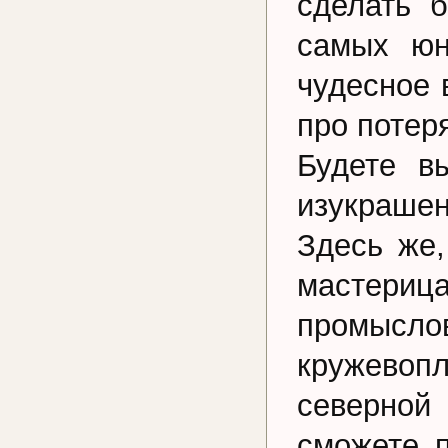
сделать 
самых юн
чудесное 
про потер
Будете в
изукраше
Здесь же
мастериц
промысл
кружевоп
северной
сможете п