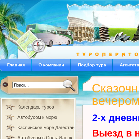
Главная
О компании
Подбор тура
Агентст
Сказочн
вечером
Календарь туров
2-х дневн
Автобусом к морю
Каспийское море Дагестан
Выезд в 
Автобусом в Соль-Илецк