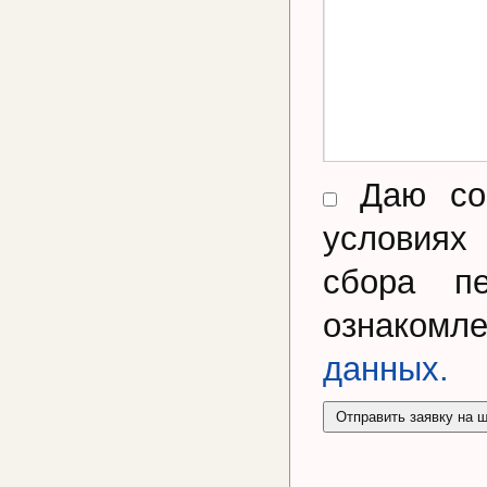
Даю сог
условиях
сбора п
ознакомл
данных.