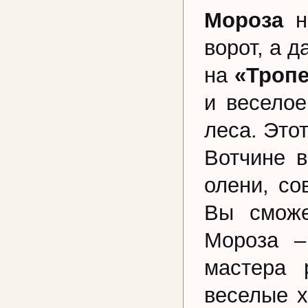
Мороза
н
ворот, а 
на
«Тропе
и веселое
леса. Это
Вотчине 
олени, со
Вы сможе
Мороза –
мастера 
веселые х