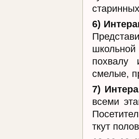
старинных
6) Интера
Представ
школьной
похвалу 
смелые, п
7) Интер
всеми эта
Посетител
ткут поло