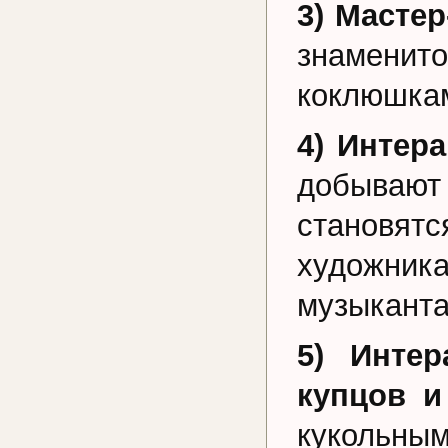
3) Мастер
знаменито
коклюшкам
4) Интер
добывают
становят
художни
музыканта
5) Интер
купцов и
кукольны