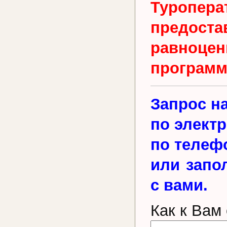
Туропера
предос
равноц
программ
Запрос н
по элект
по телеф
или запо
с вами.
Как к Вам