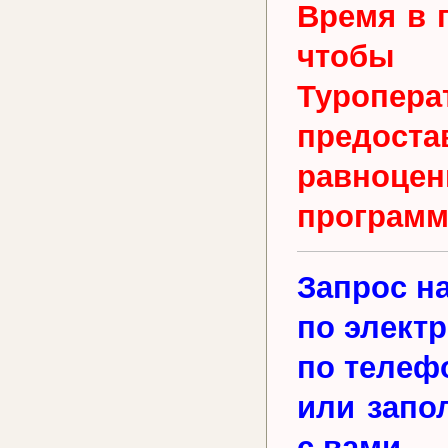
Время в 
чтобы 
Туропера
предос
равноц
программ
Запрос н
по элект
по телеф
или запо
с вами.