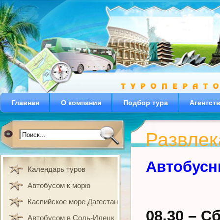
Главная
О компании
Подбор тура
Агентст
Развлек
Автобусн
Календарь туров
Автобусом к морю
Каспийское море Дагестан
08.30
–
Сб
Автобусом в Соль-Илецк