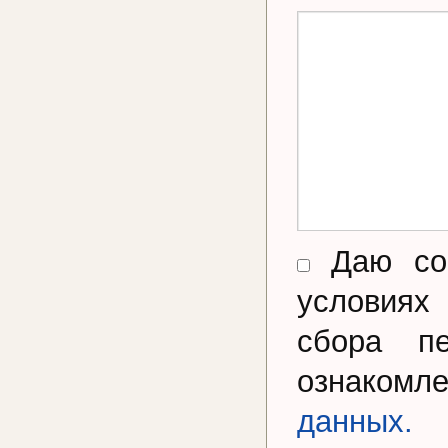
Даю сог
условиях
сбора п
ознакомл
данных.