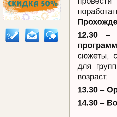
провести
поработ
Прохожде
12.30 –
програм
сюжеты, с
для груп
возраст.
13.30 – 
14.30 – В