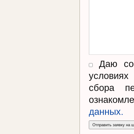
Даю сог
условиях
сбора п
ознакомл
данных.