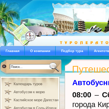
Главная
О компании
Подбор тура
Агентст
Путешес
Автобусн
Календарь туров
Автобусом к морю
08:00
–
С
Каспийское море Дагестан
города Ки
Автобусом в Соль-Илецк