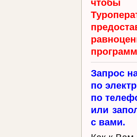
чтобы 
Туропера
предос
равноц
программ
Запрос н
по элект
по телеф
или запо
с вами.