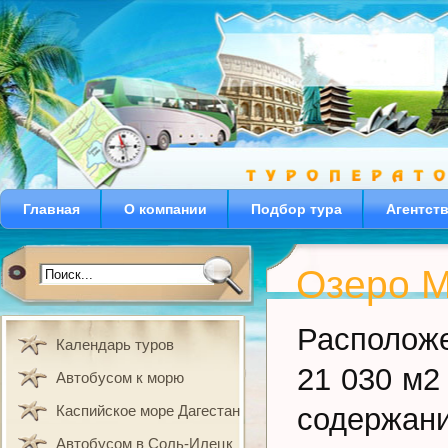
Главная
О компании
Подбор тура
Агентст
Озеро М
Расположе
Календарь туров
21 030 м2
Автобусом к морю
Каспийское море Дагестан
содержани
Автобусом в Соль-Илецк