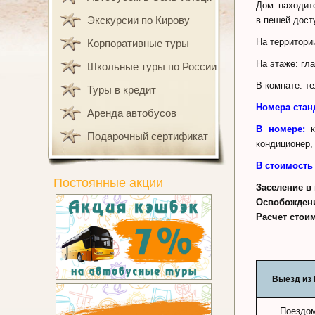
Дом наxoдит
Экскурсии по Кирову
в пешeй дocт
На территори
Корпоративные туры
На этаже: гл
Школьные туры по России
В комнате: т
Туры в кредит
Номера стан
Аренда автобусов
В номере:
кр
Подарочный сертификат
кондиционер,
В стоимость
Постоянные акции
Заселение в 
Освобождени
Расчет стои
Выезд из
Поездо