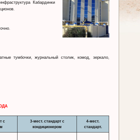
инфpаcтpуктура Кабapдинки
кционов.
точно.
атные тумбочки, журнальный столик, комод, зеркало,
ОДА
т с
3-мест. стандарт с
4-мест.
ом
кондиционером
стандарт.