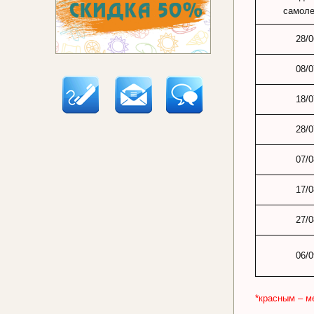
самол
28/0
08/0
18/0
28/0
07/0
17/0
27/0
06/0
*красным – м