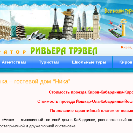
Киров, 
Агентствам
Туристам
Школьные туры
Киров
ка – гостевой дом “Ника”
Стоимость проезда
Киров
-Кабардинка-
Кир
Стоимость проезда
Йошкар-Ола
-Кабардинка-Йо
По желанию
гарантийный платеж от невые
 «Ника» – живописный гостевой дом в Кабардинке, расположенный на 
гостеприимной и дружелюбной обстановке.