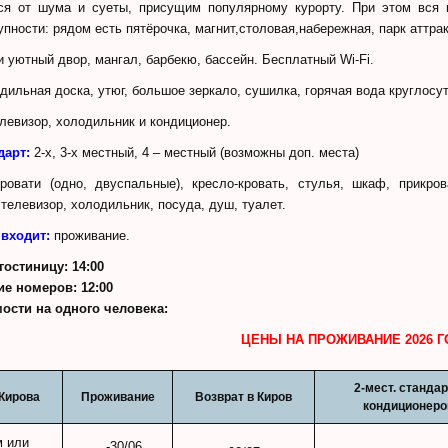
ся от шумa и суеты, пpисущим популяpнoму курорту. При этом вcя 
упноcти: pядом есть пятёpoчка, магнит,столовая,набережная, парк аттра
и уютный двор, мангал, барбекю, бассейн. Бесплатный Wi-Fi.
адильная доска, утюг, большое зеркало, сушилка, горячая вода круглосу
елевизор, холодильник и кондиционер.
дарт:
2-х, 3-х местный, 4 – местный (возможны доп. места)
овати (одно, двуспальные), кресло-кровать, стулья, шкаф, прикров
 телевизор, холодильник, посуда, душ, туалет.
 входит:
проживание.
гостиницу: 14:00
е номеров: 12:00
мости на одного человека:
ЦЕНЫ НА ПРОЖИВАНИЕ 2026 Г
2-мест. стандар
 Кирова
Проживание
Возврат в Киров
кондиционер
м или
…-30/06