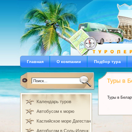
Главная
О компании
Подбор тура
Туры в Б
Туры в Белар
Календарь туров
Автобусом к морю
Каспийское море Дагестан
Автобусом в Соль-Илецк