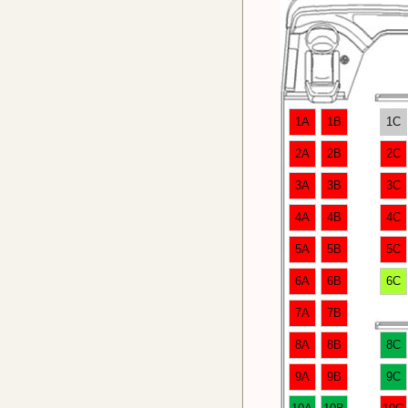
1A
1B
1C
2A
2B
2C
3A
3B
3C
4A
4B
4C
5A
5B
5C
6A
6B
6C
7A
7B
8A
8B
8C
9A
9B
9C