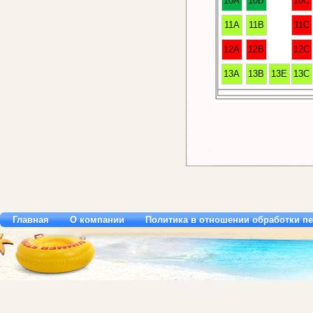
10A
10B
10C
11A
11B
11C
12A
12B
12C
13A
13B
13E
13C
Главная
О компании
Политика в отношении обработки п