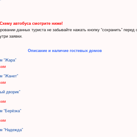
Схему автобуса смотрите ниже!
ровании данных туриста не забывайте нажать кнопку “сохранить” перед
утри заявки.
Описание и наличие гостевых домов
м “Жара”
ичии
м “Жанет”
ичии
ый дворик”
ичии
м “Берёзка”
ичии
ом “Надежда”