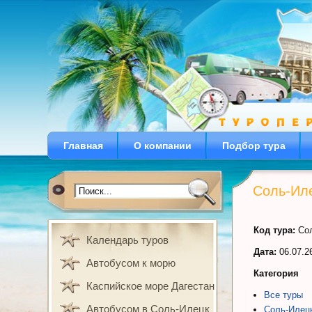
Главная
О компании
Подбор тура
Соль-Иле
Код тура:
Сол
Календарь туров
Дата:
06.07.26
Автобусом к морю
Категория
Каспийское море Дагестан
Все туры
Автобусом в Соль-Илецк
Соль-Илец