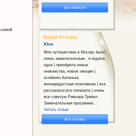
все новости
 схемой
Ваши отзывы
Юля
Мое путешествие в Москву было
очень замечательным , я ездила
одна ) приобрела новые
знакомства, новые эмоции )
особенно Катенька
жизнерадостная позитивная ) все
рассказала все показала ) очень
все советую Ривьера Тревел .
Замечательная программа …
Читать отзыв
все отзывы