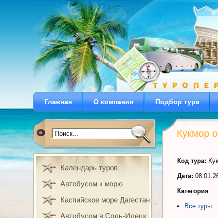
Главная
О компании
Подбор тура
Кукмор о
Код тура:
Кук
Календарь туров
Дата:
08.01.2
Автобусом к морю
Категория
Каспийское море Дагестан
Все туры
Автобусом в Соль-Илецк