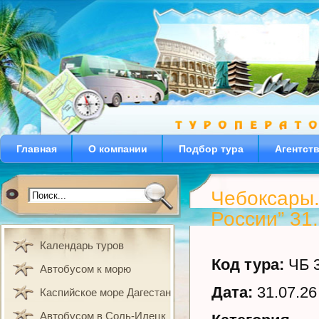
Главная
О компании
Подбор тура
Агентст
Чебоксары.
России” 31
Календарь туров
Код тура:
ЧБ 3
Автобусом к морю
Дата:
31.07.26 
Каспийское море Дагестан
Автобусом в Соль-Илецк